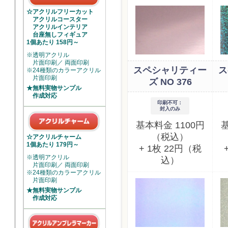
☆アクリルフリーカット
アクリルコースター
アクリルインテリア
台座無しフィギュア
1個あたり 158円～
※透明アクリル
片面印刷／ 両面印刷
スペシャリティー
ス
※24種類のカラーアクリル
片面印刷
ズ NO 376
★無料実物サンプル
作成対応
印刷不可：
封入のみ
基本料金 1100円
基
（税込）
☆アクリルチャーム
1個あたり 179円～
+ 1枚 22円（税
※透明アクリル
込）
片面印刷／ 両面印刷
※24種類のカラーアクリル
片面印刷
★無料実物サンプル
作成対応