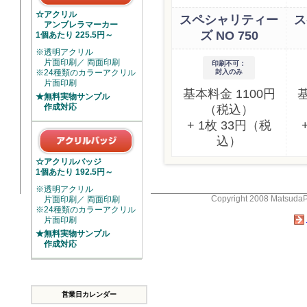
☆アクリル
スペシャリティー
ス
アンブレラマーカー
ズ NO 750
1個あたり 225.5円～
※透明アクリル
片面印刷／ 両面印刷
印刷不可：
※24種類のカラーアクリル
封入のみ
片面印刷
基本料金 1100円
基
★無料実物サンプル
作成対応
（税込）
+ 1枚 33円（税
込）
☆アクリルバッジ
1個あたり 192.5円～
※透明アクリル
Copyright 2008 MatsudaPri
片面印刷／ 両面印刷
※24種類のカラーアクリル
片面印刷
★無料実物サンプル
作成対応
営業日カレンダー