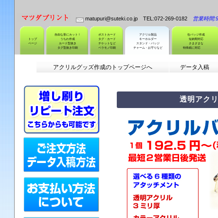
matupuri@suteki.co.jp TEL:072-269-0182
営業時間:9:
自由な形にカット！
ポストカード
アクリル製品
缶バッジ作成
トップ
うちわ作成
タグ・カード
キーホルダー
短納期対応
ページ
カード型抜き
チケットなど
スタンド・バッジ
さまざまな
タグ型抜き印刷
ペラモノ印刷
チャーム・お守りなど
特殊紙に対応
アクリルグッズ作成のトップページへ
データ入稿
透明アク