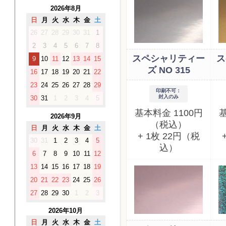
2026年8月
日
月
火
水
木
金
土
26
27
28
29
30
31
1
2
3
4
5
6
7
8
スペシャリティー
ス
9
10
11
12
13
14
15
ズ NO 315
16
17
18
19
20
21
22
23
24
25
26
27
28
29
印刷不可：
封入のみ
30
31
1
2
3
4
5
基本料金 1100円
基
2026年9月
（税込）
日
月
火
水
木
金
土
+ 1枚 22円（税
30
31
1
2
3
4
5
込）
6
7
8
9
10
11
12
13
14
15
16
17
18
19
20
21
22
23
24
25
26
27
28
29
30
1
2
3
2026年10月
日
月
火
水
木
金
土