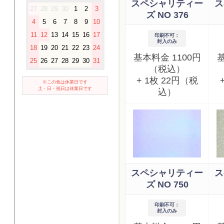
スペシャリティー
ス
27
28
29
30
1
2
3
ズ NO 376
4
5
6
7
8
9
10
11
12
13
14
15
16
17
印刷不可：
封入のみ
18
19
20
21
22
23
24
基本料金 1100円
基
25
26
27
28
29
30
31
（税込）
+ 1枚 22円（税
※この色は休業日です
土・日・祝日は休業日です
込）
スペシャリティー
ス
ズ NO 750
印刷不可：
封入のみ