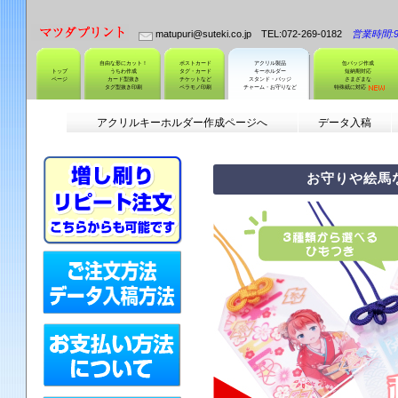
matupuri@suteki.co.jp TEL:072-269-0182
営業時間:9:
自由な形にカット！
ポストカード
アクリル製品
缶バッジ作成
トップ
うちわ作成
タグ・カード
キーホルダー
短納期対応
ページ
カード型抜き
チケットなど
スタンド・バッジ
さまざまな
タグ型抜き印刷
ペラモノ印刷
チャーム・お守りなど
特殊紙に対応
アクリルキーホルダー作成ページへ
データ入稿
お守りや絵馬