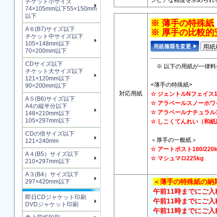
シビアな精度を求められ
チケット小サイズ
74×105mm以下55×150mm
以下
※ 薄手の特殊紙
A６(B7)サイズ以下
※ 厚手の比較的
チケット中サイズ以下
105×148mm以下
70×200mm以下
CDサイズ以下
※ 以下の用紙が一律料
チケット大サイズ以下
121×120mm以下
<薄手の特殊紙>
90×200mm以下
対応用紙
☆ ジェントルNフェイ
A５(B6)サイズ以下
☆ アラベールスノーホワイ
A4の縦半分以下
☆ アラベールナチ
148×210mm以下
105×297mm以下
☆ しこくてんれい（和
CDの倍サイズ以下
＜厚手の一般紙＞
121×240mm
☆ アートポスト180/22
A４(B5）サイズ以下
☆ マシュマロ225kg
210×297mm以下
A３(B4）サイズ以下
＜薄手の特殊紙の納
297×420mm以下
午前11時までにご入
即日CDジャケット印刷
午前11時までにご入稿
DVDジャケット印刷
午前11時までにご入稿