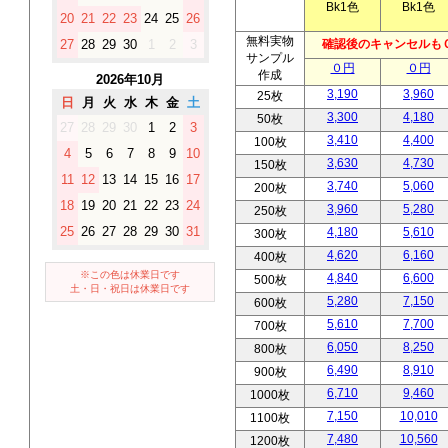
Bk1色
Bk1色
20
21
22
23
24
25
26
無料実物
確認後のキャンセルもＯ
27
28
29
30
1
2
3
サンプル
０円
０円
作成
2026年10月
3,190
3,960
25枚
日
月
火
水
木
金
土
3,300
4,180
50枚
27
28
29
30
1
2
3
3,410
4,400
100枚
4
5
6
7
8
9
10
3,630
4,730
150枚
11
12
13
14
15
16
17
3,740
5,060
200枚
18
19
20
21
22
23
24
3,960
5,280
250枚
25
26
27
28
29
30
31
4,180
5,610
300枚
4,620
6,160
400枚
※この色は休業日です
4,840
6,600
500枚
土・日・祝日は休業日です
5,280
7,150
600枚
5,610
7,700
700枚
6,050
8,250
800枚
6,490
8,910
900枚
6,710
9,460
1000枚
7,150
10,010
1100枚
7,480
10,560
1200枚