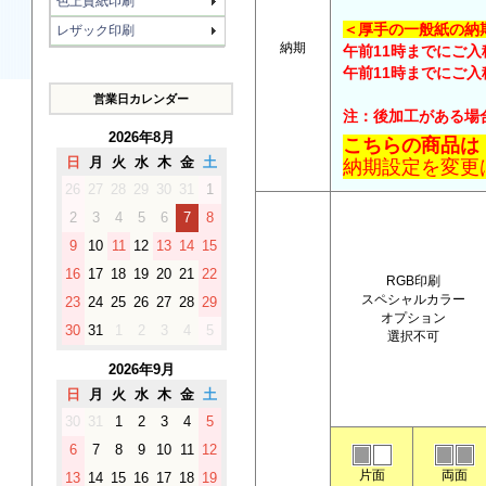
色上質紙印刷
＜厚手の一般紙の納
レザック印刷
納期
午前11時までにご入
午前11時までにご入稿
営業日カレンダー
注：後加工がある場
2026年8月
こちらの商品は
日
月
火
水
木
金
土
納期設定を変更
26
27
28
29
30
31
1
2
3
4
5
6
7
8
9
10
11
12
13
14
15
16
17
18
19
20
21
22
RGB印刷
スペシャルカラー
23
24
25
26
27
28
29
オプション
30
31
1
2
3
4
5
選択不可
2026年9月
日
月
火
水
木
金
土
30
31
1
2
3
4
5
6
7
8
9
10
11
12
片面
両面
13
14
15
16
17
18
19