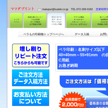
matupuri@suteki.co.jp TEL:072-269-0182
営業時間:9:
自由な形にカット！
ポストカード
アクリル製品
缶バッジ
トップ
うちわ作成
タグ・カード
キーホルダー
短納期対
ページ
カード型抜き
チケットなど
スタンド・バッジ
さまざま
タグ型抜き印刷
ペラモノ印刷
チャーム・お守りなど
特殊紙に対応
ペラもの印刷物トップページへ
データ入稿
お問
ペラ印刷：名刺サイズ以下
40×40mm～55×91mm 
C用紙
お急ぎ納期