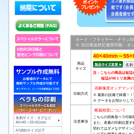
カード・フライヤー・チラシ印
※ 当日発送対応激安印刷：オ
40×40mm～5
商品
サイズ
注：こちらの商品は短辺
短辺が40ミリ未満の
高解像度オンデマンド
印刷方式
※ 最新の設備で綺麗！
※ データをお預かりし
断裁精度について
こちらの四角形ペラ印刷
名刺サイズ：タグなど
注意事項
40×40～55×91mm
また、表裏の印刷位置ず
切れてはダメなデザイン
A7(B8)サイズ以下