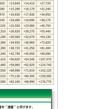
820
+13,640
+14,410
+27,720
590
+15,290
+16,170
+31,240
470
+16,830
+17,930
+34,650
240
+18,480
+19,690
+38,170
,220
+22,550
+23,980
+46,750
,310
+26,620
+28,270
+55,440
,290
+30,580
+32,670
+64,130
,380
+34,650
+36,960
+72,820
,360
+38,720
+41,250
+81,400
,340
+42,790
+45,650
+90,090
,410
+50,820
+54,340
+107,470
,480
+58,960
+62,920
+124,740
,550
+66,990
+71,610
+142,120
,510
+75,130
+80,300
+159,390
,580
+83,160
+88,990
+176,770