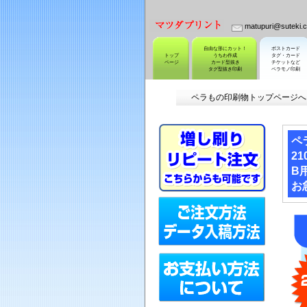
matupuri@suteki
自由な形にカット！
ポストカード
トップ
うちわ作成
タグ・カード
ページ
カード型抜き
チケットなど
タグ型抜き印刷
ペラモノ印刷
ペラもの印刷物トップページ
ペ
2
B
お