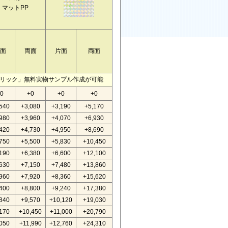
マットPP
面
両面
片面
両面
クリック」無料実物サンプル作成が可能
0
+0
+0
+0
540
+3,080
+3,190
+5,170
980
+3,960
+4,070
+6,930
420
+4,730
+4,950
+8,690
750
+5,500
+5,830
+10,450
190
+6,380
+6,600
+12,100
630
+7,150
+7,480
+13,860
960
+7,920
+8,360
+15,620
400
+8,800
+9,240
+17,380
840
+9,570
+10,120
+19,030
170
+10,450
+11,000
+20,790
050
+11,990
+12,760
+24,310