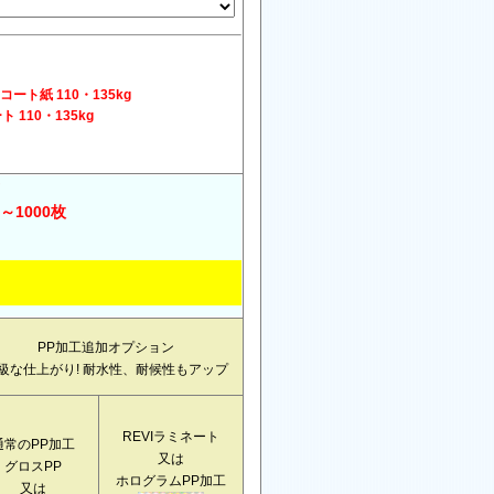
ト紙 110・135kg
10・135kg
1000枚
PP加工追加オプション
級な仕上がり! 耐水性、耐候性もアップ
REVIラミネート
通常のPP加工
又は
グロスPP
ホログラムPP加工
又は