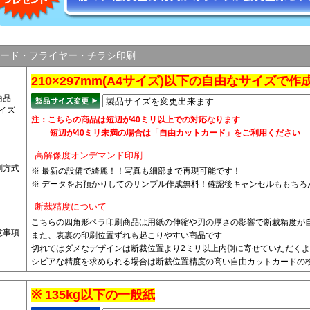
ード・フライヤー・チラシ印刷
210×297mm(A4サイズ)以下の自由なサイズで作
商品
イズ
注：こちらの商品は短辺が40ミリ以上での対応なります
短辺が40ミリ未満の場合は「自由カットカード」をご利用ください
高解像度オンデマンド印刷
刷方式
※ 最新の設備で綺麗！！写真も細部まで再現可能です！
※ データをお預かりしてのサンプル作成無料！確認後キャンセルももちろ
断裁精度について
こちらの四角形ペラ印刷商品は用紙の伸縮や刃の厚さの影響で断裁精度が
意事項
また、表裏の印刷位置ずれも起こりやすい商品です
切れてはダメなデザインは断裁位置より2ミリ以上内側に寄せていただく
シビアな精度を求められる場合は断裁位置精度の高い自由カットカードの
※ 135kg以下の一般紙