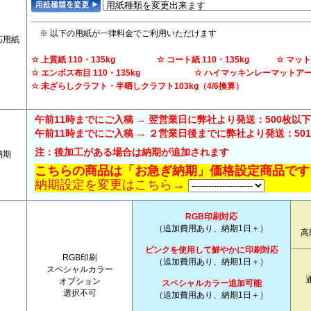
※ 以下の用紙が一律料金でご利用いただけます
応用紙
☆ 上質紙 110・135kg ☆ コート紙 110・135kg ☆ マットコー
☆ エンボス布目 110・135kg ☆ ハイマッキンレーマットアート 1
☆ 未ざらしクラフト・半晒しクラフト103kg（4/6換算）
午前11時までにご入稿 → 翌営業日に弊社より発送：500枚以下
午前11時までにご入稿 → ２営業日後までに弊社より発送：501～
注：後加工がある場合は納期が追加されます
納期
こちらの商品は「お急ぎ納期」価格設定商品です
納期設定を変更はこちら→
RGB印刷対応
（追加費用あり、納期1日＋）
高
ピンクを使用して鮮やかに印刷
対応
RGB印刷
（追加費用あり、納期1日＋）
スペシャルカラー
オプション
スペシャルカラー追加可能
選択不可
（追加費用あり、納期1日＋）