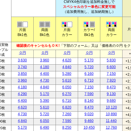
CMYK4色印刷を追加料金無しで
スペシャルカラー単色に変更可能
（追加費用無し、追加納期無し）
片
片面
両面
片面
カラー/
両面
Bk1色
Bk1色
カ
ラー
Bk1色
カラー
料実物
確認後のキャンセルもＯＫ!
「下部のフォーム」又は「価格表の０円 を
ンプル
０円
０円
０円
０円
０円
+
作成
3,630
3,960
4,620
5,170
5,830
0枚
+1,
3,740
4,180
4,840
5,720
6,600
0枚
+1,
3,850
4,400
5,280
6,160
7,150
0枚
+2,
3,960
4,730
5,610
6,710
7,920
0枚
+2,
4,180
4,840
6,050
7,150
8,470
0枚
+3,
4,290
5,170
6,270
7,590
9,130
0枚
+3,
4,400
5,390
6,710
8,140
9,680
0枚
+3,
4,620
5,610
6,820
8,470
10,120
0枚
+4,
4,730
5,720
7,260
9,020
10,890
0枚
+4,
4,840
6,050
7,590
9,460
11,440
00枚
+5,
5,170
6,490
8,250
10,450
12,760
20枚
+6,