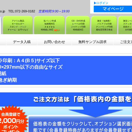
.co.jp TEL:072-269-0182
営業時間:9:00～19:00
アクリル製品
缶バッジ作成
CD・DVD作成
激安！短納期！
激安シー
キーホルダー
短納期対応
レーベル印刷
バリアブル印刷
ステッカ
スタンド・バッジ
さまざまな
ジャケット印刷
ナンバリング印刷
自由カッ
チャーム・お守りなど
特殊紙に対応
特殊紙対応
最短翌営業日発送
白印刷
へ
データ入稿
お問い合わせ
無料サンプル請求
ご注文
ラ印刷：A４(B５)サイズ以下
10×297mm以下の自由なサイズ
用紙
急ぎ納期