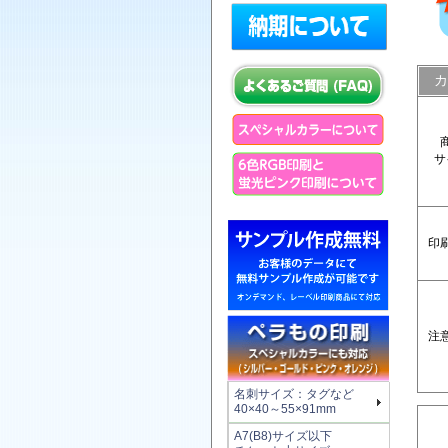
カ
サ
印
注
名刺サイズ：タグなど
40×40～55×91mm
A7(B8)サイズ以下