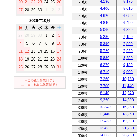
4,180
5,170
20
21
22
23
24
25
26
20枚
4,400
5,610
30枚
27
28
29
30
1
2
3
4,620
6,050
40枚
2026年10月
4,840
6,490
50枚
日
月
火
水
木
金
土
5,060
6,820
60枚
27
28
29
30
1
2
3
5,280
7,150
70枚
4
5
6
7
8
9
10
5,390
7,590
80枚
5,720
7,920
11
12
13
14
15
16
17
90枚
5,830
8,250
100枚
18
19
20
21
22
23
24
6,270
9,130
120枚
25
26
27
28
29
30
31
6,710
9,900
140枚
7,260
10,780
160枚
※この色は休業日です
土・日・祝日は休業日です
7,700
11,440
180枚
8,140
12,320
200枚
9,350
14,300
250枚
10,340
16,280
300枚
11,440
18,260
350枚
12,430
19,910
400枚
13,420
21,780
450枚
14,630
23,760
500枚