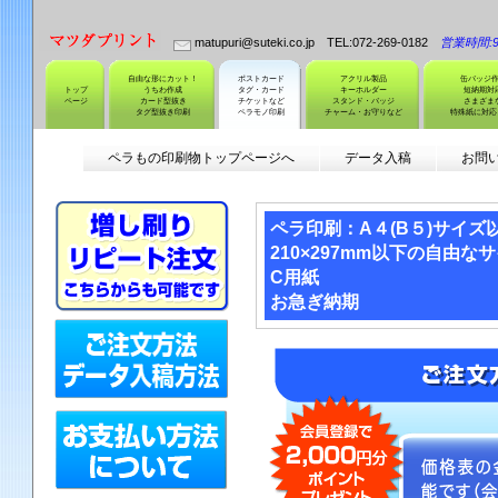
matupuri@suteki.co.jp TEL:072-269-0182
営業時間:9:
自由な形にカット！
ポストカード
アクリル製品
缶バッジ
トップ
うちわ作成
タグ・カード
キーホルダー
短納期対
ページ
カード型抜き
チケットなど
スタンド・バッジ
さまざま
タグ型抜き印刷
ペラモノ印刷
チャーム・お守りなど
特殊紙に対応
ペラもの印刷物トップページへ
データ入稿
お問
ペラ印刷：A４(B５)サイズ
210×297mm以下の自由な
C用紙
お急ぎ納期