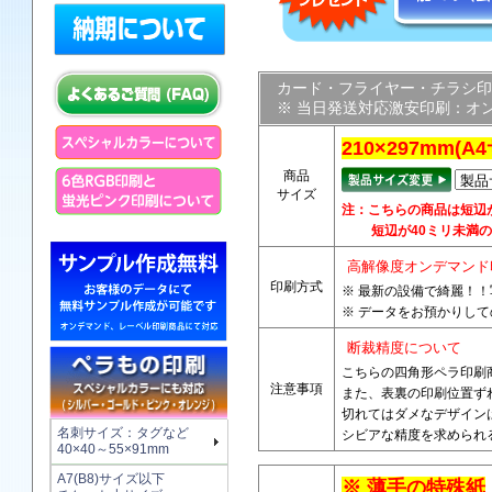
カード・フライヤー・チラシ印
※ 当日発送対応激安印刷：オ
210×297mm
商品
サイズ
注：こちらの商品は短辺
短辺が40ミリ未満の
高解像度オンデマンド
印刷方式
※ 最新の設備で綺麗！
※ データをお預かりし
断裁精度について
こちらの四角形ペラ印刷
注意事項
また、表裏の印刷位置ず
切れてはダメなデザイン
名刺サイズ：タグなど
シビアな精度を求められ
40×40～55×91mm
A7(B8)サイズ以下
※ 薄手の特殊紙