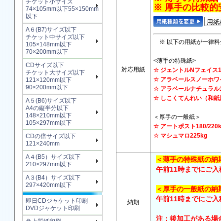
チケット小サイズ
※ 厚手の比較的
74×105mm以下55×150mm
以下
A６(B7)サイズ以下
チケット中サイズ以下
※ 以下の用紙が一律料
105×148mm以下
70×200mm以下
<薄手の特殊紙>
CDサイズ以下
対応用紙
☆ ジェントルNフェイ
チケット大サイズ以下
☆ アラベールスノーホワイ
121×120mm以下
90×200mm以下
☆ アラベールナチ
☆ しこくてんれい（和
A５(B6)サイズ以下
A4の縦半分以下
148×210mm以下
＜厚手の一般紙＞
105×297mm以下
☆ アートポスト180/22
☆ マシュマロ225kg
CDの倍サイズ以下
121×240mm
A４(B5）サイズ以下
＜薄手の特殊紙の納
210×297mm以下
午前11時までにご入
A３(B4）サイズ以下
297×420mm以下
＜厚手の一般紙の納
午前11時までにご入
即日CDジャケット印刷
納期
DVDジャケット印刷
注：後加工がある場