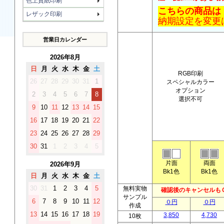
色上質紙印刷
こちらの商品は
レザック印刷
納期設定を変更
営業日カレンダー
2026年8月
日
月
火
水
木
金
土
RGB印刷
26
27
28
29
30
31
1
スペシャルカラー
オプション
2
3
4
5
6
7
8
選択不可
9
10
11
12
13
14
15
16
17
18
19
20
21
22
23
24
25
26
27
28
29
30
31
1
2
3
4
5
片面
両面
2026年9月
Bk1色
Bk1色
日
月
火
水
木
金
土
30
31
1
2
3
4
5
無料実物
確認後のキャンセルもＯ
サンプル
6
7
8
9
10
11
12
０円
０円
作成
13
14
15
16
17
18
19
3,850
4,730
10枚