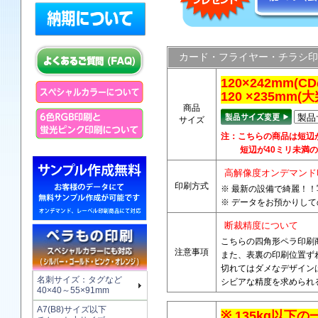
カード・フライヤー・チラシ印
120×242mm
120 ×235m
商品
サイズ
注：こちらの商品は短辺
短辺が40ミリ未満の
高解像度オンデマンド
印刷方式
※ 最新の設備で綺麗！
※ データをお預かりし
断裁精度について
こちらの四角形ペラ印刷
注意事項
また、表裏の印刷位置ず
切れてはダメなデザイン
名刺サイズ：タグなど
シビアな精度を求められ
40×40～55×91mm
A7(B8)サイズ以下
※ 135kg以下