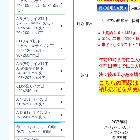
チケット小サイズ
74×105mm以下55×150mm
以下
A６(B7)サイズ以下
※ 以下の用紙が一律料
チケット中サイズ以下
対応用紙
105×148mm以下
70×200mm以下
☆ 上質紙 110・135
☆ エンボス布目 110
CDサイズ以下
☆ 未ざらしクラフト・半晒
チケット大サイズ以下
121×120mm以下
90×200mm以下
午前11時までにご入
A５(B6)サイズ以下
午前11時までにご入稿
A4の縦半分以下
148×210mm以下
注：後加工がある場
納期
105×297mm以下
こちらの商品は
CDの倍サイズ以下
納期設定を変更
121×240mm
A４(B5）サイズ以下
210×297mm以下
A３(B4）サイズ以下
297×420mm以下
RGB印刷
即日CDジャケット印刷
スペシャルカラー
DVDジャケット印刷
オプション
選択不可