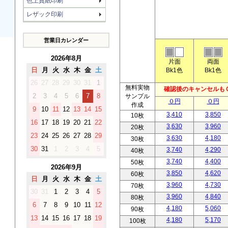
色上質紙印刷
レザック印刷
営業日カレンダー
2026年8月
片面
両面
Bk1色
Bk1色
日
月
火
水
木
金
土
26
27
28
29
30
31
1
無料実物
確認後のキャンセルもＯ
サンプル
2
3
4
5
6
7
8
０円
０円
作成
9
10
11
12
13
14
15
3,410
3,850
10枚
16
17
18
19
20
21
22
3,630
3,960
20枚
23
24
25
26
27
28
29
3,630
4,180
30枚
30
31
1
2
3
4
5
3,740
4,290
40枚
3,740
4,400
50枚
2026年9月
3,850
4,620
60枚
日
月
火
水
木
金
土
3,960
4,730
70枚
30
31
1
2
3
4
5
3,960
4,840
80枚
6
7
8
9
10
11
12
4,180
5,060
90枚
13
14
15
16
17
18
19
4,180
5,170
100枚