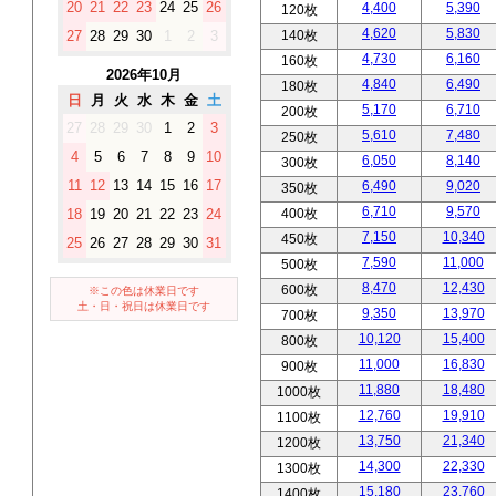
20
21
22
23
24
25
26
4,400
5,390
120枚
4,620
5,830
140枚
27
28
29
30
1
2
3
4,730
6,160
160枚
2026年10月
4,840
6,490
180枚
日
月
火
水
木
金
土
5,170
6,710
200枚
27
28
29
30
1
2
3
5,610
7,480
250枚
4
5
6
7
8
9
10
6,050
8,140
300枚
11
12
13
14
15
16
17
6,490
9,020
350枚
6,710
9,570
400枚
18
19
20
21
22
23
24
7,150
10,340
450枚
25
26
27
28
29
30
31
7,590
11,000
500枚
8,470
12,430
600枚
※この色は休業日です
土・日・祝日は休業日です
9,350
13,970
700枚
10,120
15,400
800枚
11,000
16,830
900枚
11,880
18,480
1000枚
12,760
19,910
1100枚
13,750
21,340
1200枚
14,300
22,330
1300枚
15,180
23,760
1400枚