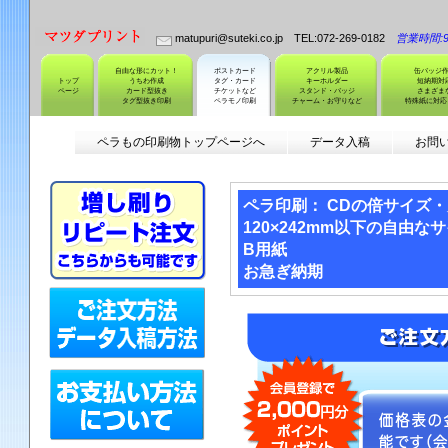
matupuri@suteki.co.jp TEL:072-269-0182
営業時間:9:
自由な形にカット！
ポストカード
アクリル製品
缶バッジ
トップ
うちわ作成
タグ・カード
キーホルダー
短納期対
ページ
カード型抜き
チケットなど
スタンド・バッジ
さまざま
タグ型抜き印刷
ペラモノ印刷
チャーム・お守りなど
特殊紙に対応
ペラもの印刷物トップページへ
データ入稿
お問
ペラ印刷： CDの倍サイズ
120×242mm以下の自由な
B用紙
お急ぎ納期